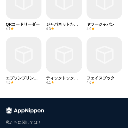
QRコードリーダー
ジャパネットたか
ヤフージャパン
た
4.7
4.3
4.9
エプソンプリンタ
ティックトックラ
フェイスブック
ー
イト
4.5
4.1
4.6
私たちに関しては /