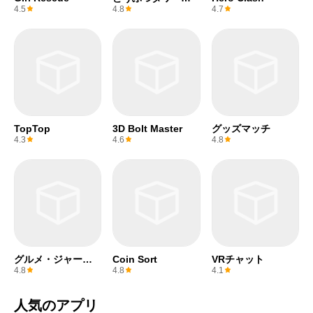
トル
4.5
4.8
4.7
TopTop
3D Bolt Master
グッズマッチ
4.3
4.6
4.8
グルメ・ジャーニ
Coin Sort
VRチャット
ー
4.8
4.8
4.1
人気のアプリ