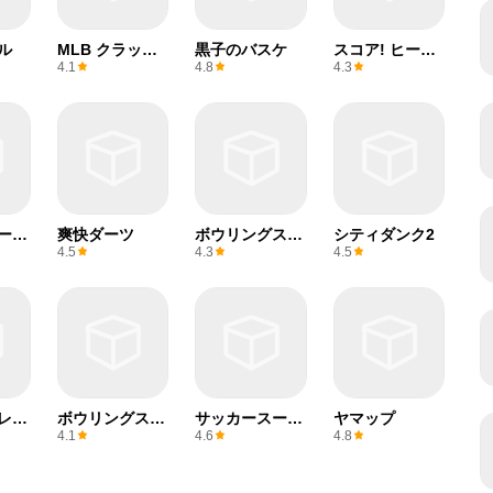
ル
MLB クラッチ
黒子のバスケ
スコア! ヒーロ
ヒットベースボ
ー2
4.1
4.8
4.3
ール 24
ーツ
爽快ダーツ
ボウリングスト
シティダンク2
ライク
4.5
4.3
4.5
レー
ボウリングスト
サッカースーパ
ヤマップ
ライク
ースター
4.1
4.6
4.8