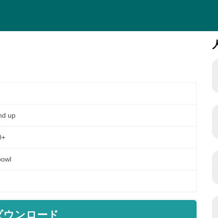
nd up
0+
bowl
ダウンロード