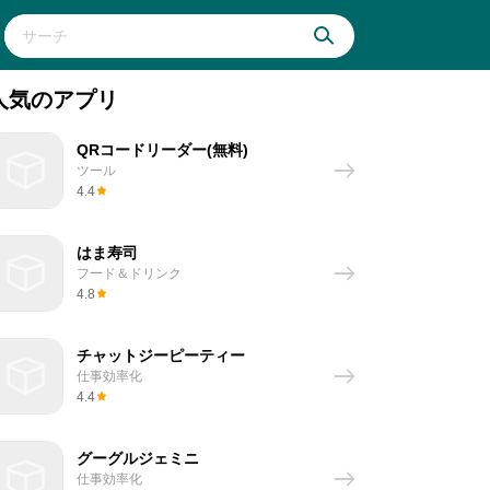
人気のアプリ
QRコードリーダー(無料)
ツール
4.4
はま寿司
フード＆ドリンク
4.8
チャットジーピーティー
仕事効率化
4.4
グーグルジェミニ
仕事効率化