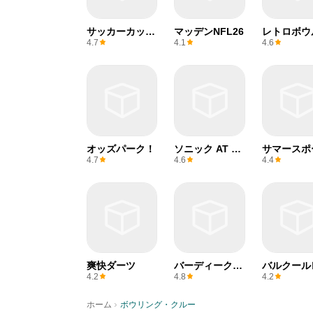
サッカーカップ
マッデンNFL26
レトロボウ
2025
4.7
4.1
4.6
オッズパーク！
ソニック AT 東
サマースポ
京2020オリン
ゲーム
4.7
4.6
4.4
ピック™
爽快ダーツ
バーディークラ
バルクール
ッシュ
ス
4.2
4.8
4.2
›
ホーム
ボウリング・クルー