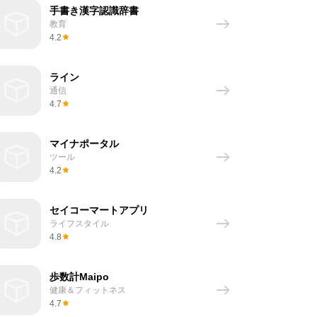
手書き漢字認識辞書
教育
4.2
ライン
通信
4.7
マイナポータル
ツール
4.2
セイコーマートアプリ
ライフスタイル
4.8
歩数計Maipo
健康＆フィットネス
4.7