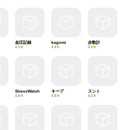
血圧記録
kagomi
歩数計
4.3
4.4
4.9
StressWatch
キープ
スント
4.6
4.8
4.2