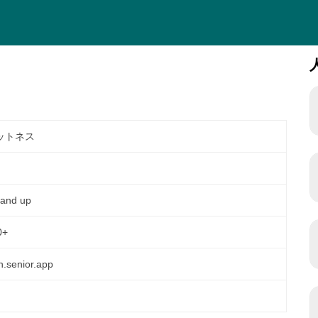
ットネス
 and up
0+
n.senior.app