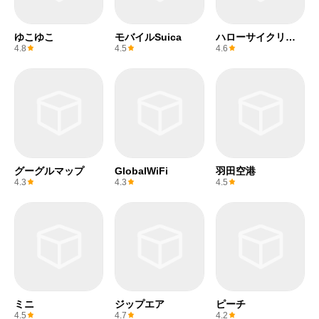
ゆこゆこ
モバイルSuica
ハローサイクリン
グ
4.8
4.5
4.6
グーグルマップ
GlobalWiFi
羽田空港
4.3
4.3
4.5
ミニ
ジップエア
ピーチ
4.5
4.7
4.2