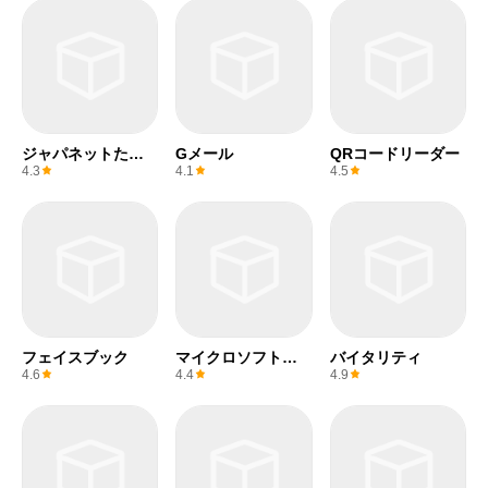
ジャパネットたか
Gメール
QRコードリーダー
た
4.3
4.1
4.5
フェイスブック
マイクロソフトエ
バイタリティ
クセル
4.6
4.4
4.9