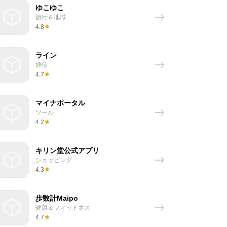
ゆこゆこ
旅行＆地域
4.8
ライン
通信
4.7
マイナポータル
ツール
4.2
キリン堂公式アプリ
ショッピング
4.3
歩数計Maipo
健康＆フィットネス
4.7