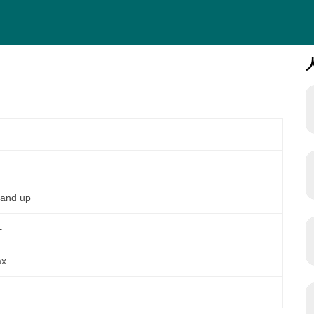
 and up
+
ax