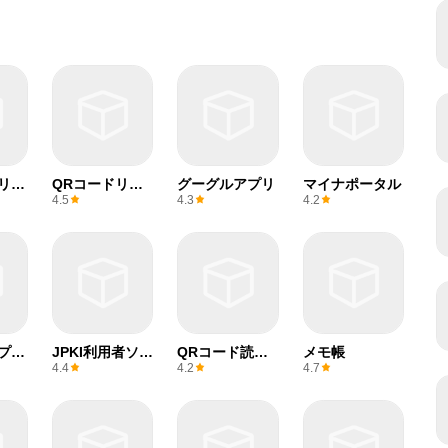
リン
QRコードリー
グーグルアプリ
マイナポータル
ダー
4.5
4.3
4.2
プリ
JPKI利用者ソフ
QRコード読み
メモ帳
ビス
ト
取りアプリ &
4.4
4.2
4.7
バーコードリー
ダー