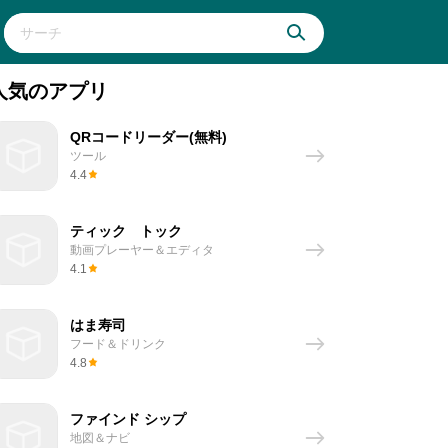
人気のアプリ
QRコードリーダー(無料)
ツール
4.4
ティック トック
動画プレーヤー＆エディタ
4.1
はま寿司
フード＆ドリンク
4.8
ファインド シップ
地図＆ナビ