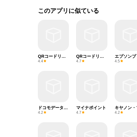
このアプリに似ている
QRコードリー
QRコードリー
エプソンプ
ダー(無料)
ダー
ター
4.4
4.7
4.5
ドコモデータコ
マイナポイント
キヤノン・
ピー
ント・サー
4.2
4.7
4.2