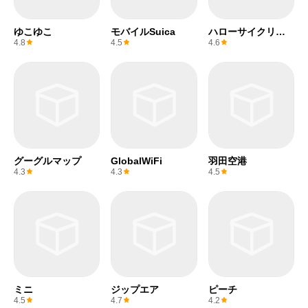
ゆこゆこ
モバイルSuica
ハローサイクリン
グ
4.8
4.5
4.6
グーグルマップ
GlobalWiFi
羽田空港
4.3
4.3
4.5
ミニ
ジップエア
ピーチ
4.5
4.7
4.2