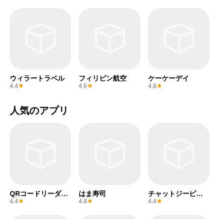
ウィラートラベル
フィリピン航空
ケーケーデイ
4.4
4.6
4.8
人気のアプリ
QRコードリーダー
はま寿司
チャットジーピー
(無料)
ティー
4.4
4.8
4.4