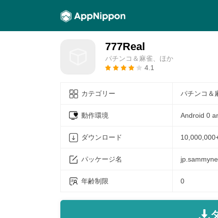
777Real
パチンコ＆麻雀、ほか
4.1
カテゴリー
パチンコ＆
動作環境
Android 0 a
ダウンロード
10,000,000
パッケージ名
jp.sammynet
年齢制限
0