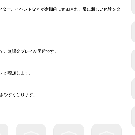
ャラクター、イベントなどが定期的に追加され、常に新しい体験を楽
で、無課金プレイが困難です。
スが増加します。
きやすくなります。