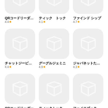
QRコードリーダー
ティック トック
ファインド シップ
(無料)
4.4
4.1
4.7
チャットジーピー
グーグルジェミニ
ジャパネットたか
ティー
た
4.4
4.9
4.3