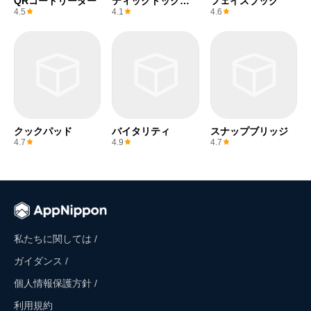
QRコードリーダー
ティックトックラ
フェイスブック
イト
4.5
4.1
4.6
クックパッド
バイタリティ
スナップブリッジ
4.7
4.9
4.7
私たちに関しては /
ガイダンス /
個人情報保護方針 /
利用規約