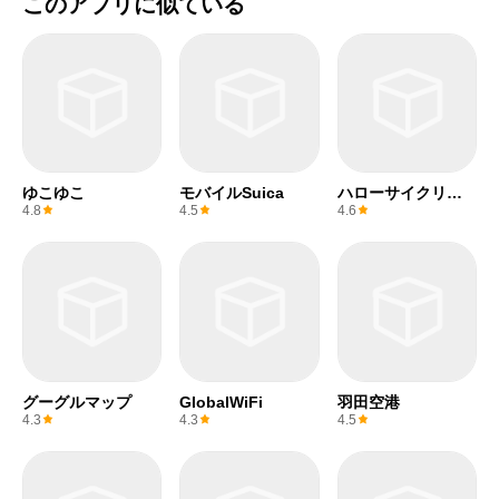
このアプリに似ている
ゆこゆこ
モバイルSuica
ハローサイクリン
グ
4.8
4.5
4.6
グーグルマップ
GlobalWiFi
羽田空港
4.3
4.3
4.5