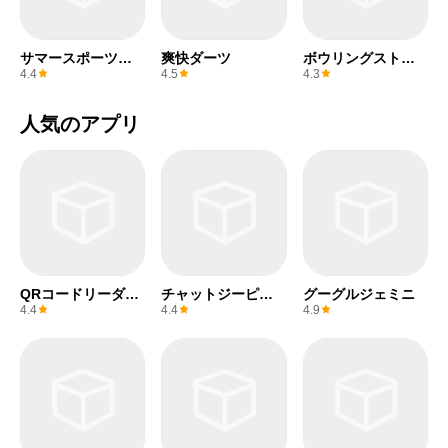
サマースポーツゲ
爽快ダーツ
ボウリングストラ
ーム
イク
4.4
4.5
4.3
人気のアプリ
QRコードリーダー
チャットジーピー
グーグルジェミニ
(無料)
ティー
4.4
4.4
4.9