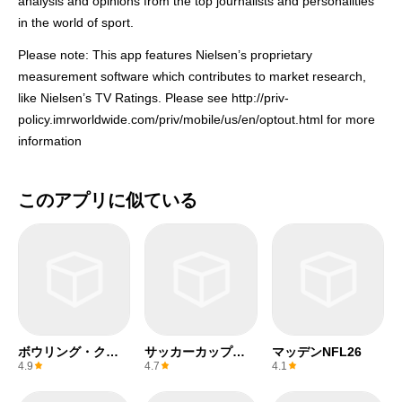
analysis and opinions from the top journalists and personalities
in the world of sport.
Please note: This app features Nielsen’s proprietary
measurement software which contributes to market research,
like Nielsen’s TV Ratings. Please see http://priv-
policy.imrworldwide.com/priv/mobile/us/en/optout.html for more
information
このアプリに似ている
ボウリング・クル
サッカーカップ
マッデンNFL26
ー
2025
4.9
4.7
4.1