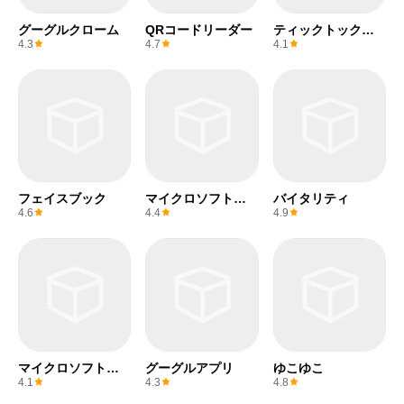
グーグルクローム
QRコードリーダー
ティックトックラ
イト
4.3
4.7
4.1
フェイスブック
マイクロソフトエ
バイタリティ
クセル
4.6
4.4
4.9
マイクロソフトワ
グーグルアプリ
ゆこゆこ
ード
4.1
4.3
4.8