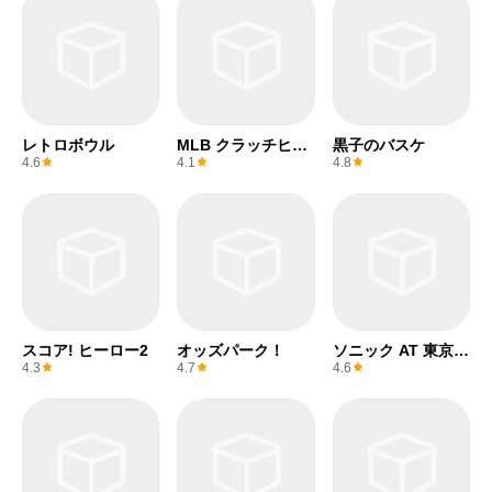
レトロボウル
MLB クラッチヒッ
黒子のバスケ
トベースボール 24
4.6
4.1
4.8
スコア! ヒーロー2
オッズパーク！
ソニック AT 東京
2020オリンピック
4.3
4.7
4.6
™