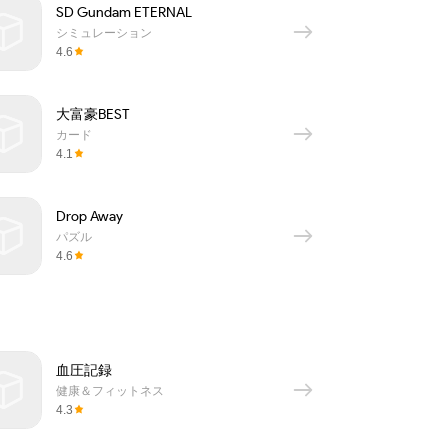
SD Gundam ETERNAL
シミュレーション
4.6
大富豪BEST
カード
4.1
Drop Away
パズル
4.6
血圧記録
健康＆フィットネス
4.3