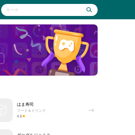
はま寿司
フード＆ドリンク
4.8