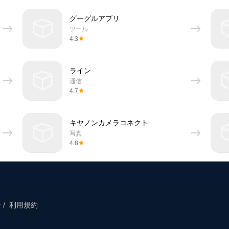
グーグルアプリ
ツール
4.3
ライン
通信
4.7
キヤノンカメラコネクト
写真
4.8
/
利用規約