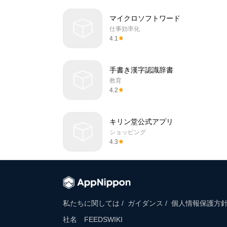
マイクロソフトワード
仕事効率化
4.1
手書き漢字認識辞書
教育
4.2
キリン堂公式アプリ
ショッピング
4.3
私たちに関しては /
ガイダンス /
個人情報保護方針 
社名 FEEDSWIKI