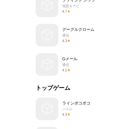
ファインド シップ
地図＆ナビ
4.7
グーグルクローム
通信
4.3
Gメール
通信
4.1
トップゲーム
ラインポコポコ
パズル
4.3