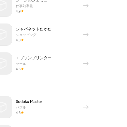
グーグルジェミニ
仕事効率化
4.9
ジャパネットたかた
ショッピング
4.3
エプソンプリンター
ツール
4.5
Sudoku Master
パズル
4.8