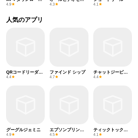
ー
ヴァー
4.9
4.3
4.1
人気のアプリ
QRコードリーダー
ファインド シップ
チャットジーピー
(無料)
ティー
4.4
4.7
4.4
グーグルジェミニ
エプソンプリンタ
ティックトックラ
ー
イト
4.9
4.5
4.1