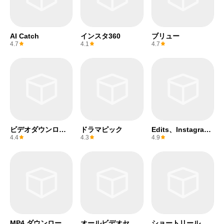
AI Catch
インスタ360
ブリュー
4.7
4.1
4.7
ビデオダウンロー
ドラマピック
Edits、Instagram
ダー
アプリ
4.4
4.3
4.9
MP4 ダウンローダ
オールビデオセイ
ショートリール