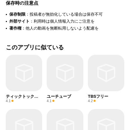
保存時の注意点
保存制限
：投稿者が無効化している場合は保存不可
外部サイト
：利用時は個人情報入力にご注意を
著作権
：他人の動画を無断転用しないよう配慮を
このアプリに似ている
ティックトックラ
ユーチューブ
TBSフリー
イト
4.1
4.1
4.2