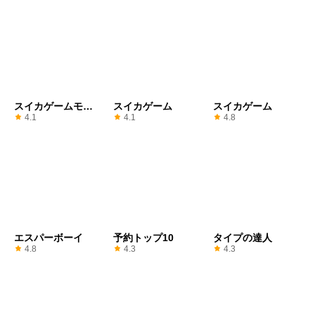
スイカゲームモン
スイカゲーム
スイカゲーム
キーランド
4.1
4.1
4.8
エスパーボーイ
予約トップ10
タイプの達人
4.8
4.3
4.3