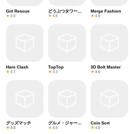
Girl Rescue
どうぶつタワーバ
Merge Fashion
トル
4.5
4.8
4.9
Hero Clash
TopTop
3D Bolt Master
4.7
4.3
4.6
グッズマッチ
グルメ・ジャーニ
Coin Sort
ー
4.8
4.8
4.8