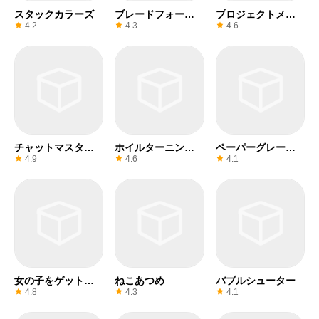
スタックカラーズ
ブレードフォージ
プロジェクトメイ
スリーディー
クオーバー
4.2
4.3
4.6
チャットマスタ
ホイルターニング
ペーパーグレード
ー！
3D
をお願いします！
4.9
4.6
4.1
女の子をゲットす
ねこあつめ
バブルシューター
る
4.8
4.3
4.1