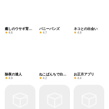
癒しのウサギ育成
バニーバンズ
ネコとの出会い
ゲーム
4.6
4.7
4.9
除夜の達人
ねこぱんちで白玉
お正月アプリ
ぜんざい
4.9
4.2
4.4