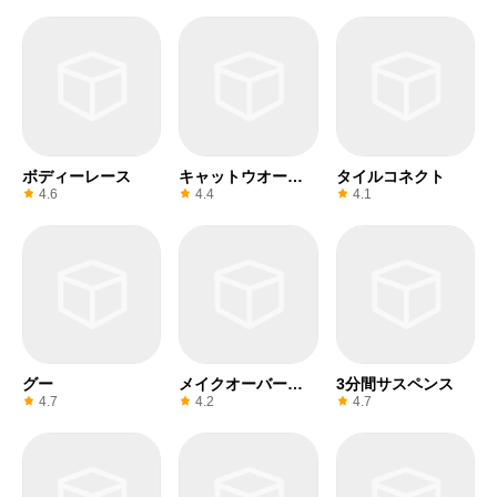
ム
ボディーレース
キャットウオーク
タイルコネクト
美人
4.6
4.4
4.1
グー
メイクオーバース
3分間サスペンス
タジオ3D
4.7
4.2
4.7