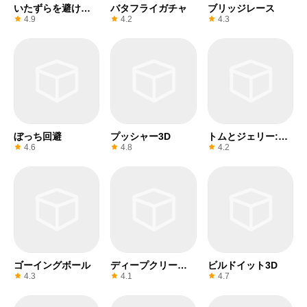
いたずらを避け
バタフライガチャ
ブリッジレース
ろ！
4.9
4.2
4.3
ぼっち回避
プッシャー3D
トムとジェリー:チ
ェイスチェイス
4.6
4.8
4.2
ゴーイングボール
ディープクリーン
ビルドイット3D
Inc. 3D
4.3
4.1
4.7