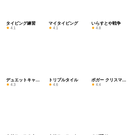
タイピング練習
マイタイピング
いらすとや戦争
4.1
4.1
4.8
デュエットキャッ
トリプルタイル
ボガー クリスマス
ツ
ツリー
4.3
4.6
4.4