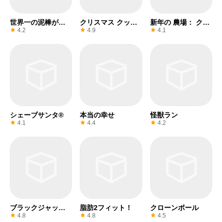
世界一の泥棒がサ
クリスマス クッキ
新年の 農場： クリ
ンタに…
ー
スマス
4.2
4.9
4.1
シェーブサンタ®
本当の幸せ
怪獣ラン
4.1
4.4
4.2
ブラックジャッ
脂肪2フィット！
クローンボール
ク・ポーカーゲー
4.8
4.8
4.5