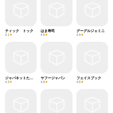
ティック トック
はま寿司
グーグルジェミニ
4.1
4.8
4.9
ジャパネットたか
ヤフージャパン
フェイスブック
た
4.3
4.9
4.6