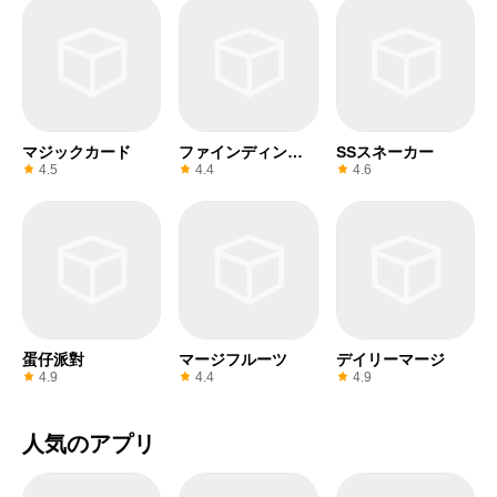
マジックカード
ファインディング
SSスネーカー
ハンナ
4.5
4.4
4.6
蛋仔派對
マージフルーツ
デイリーマージ
4.9
4.4
4.9
人気のアプリ