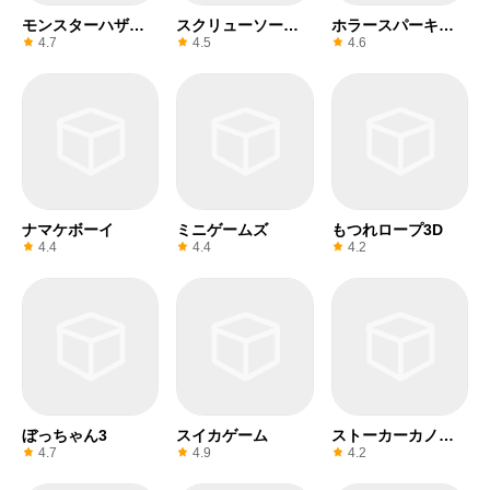
モンスターハザー
スクリューソート
ホラースパーキー
ド
3D
ビーツ
4.7
4.5
4.6
ナマケボーイ
ミニゲームズ
もつれロープ3D
4.4
4.4
4.2
ぼっちゃん3
スイカゲーム
ストーカーカノジ
ョ
4.7
4.9
4.2