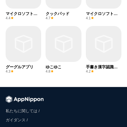
マイクロソフトエ
クックパッド
マイクロソフトワ
クセル
ード
4.4
4.7
4.1
グーグルアプリ
ゆこゆこ
手書き漢字認識辞
書
4.3
4.8
4.2
私たちに関しては /
ガイダンス /