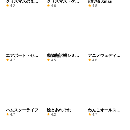
クリスマスのまち
クリスマス・ケー
のび猫 Xmas
がいさがし
ク・ガールズ
4.2
4.6
4.8
エアポート・セキ
動物翻訳機シミュ
アニメウェディン
ュリティ
レーター
グメークアップ
4.7
4.5
4.8
ハムスターライフ
絵とあれそれ
わんこオールスタ
ーズ
4.7
4.2
4.7