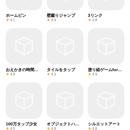
ホームピン
壁蹴りジャンプ
3リンク
4.1
4.4
4.8
おえかきの時間で
タイルをタップ
塗り絵ゲームfor鬼
すよ
滅の刃
4.9
4.3
4.9
100万タップ少女
オブジェクトハン
シルエットアート
ト
4.5
4.8
4.8