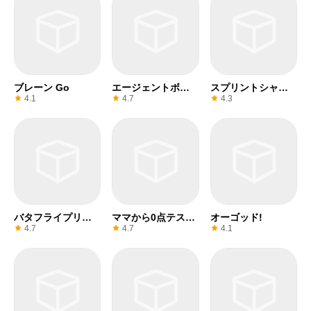
ブレーン Go
エージェントボー
スプリントシャウ
ン
ト
4.1
4.7
4.3
バタフライプリン
ママから0点テスト
オーゴッド!
セス
を隠す！
4.7
4.7
4.1