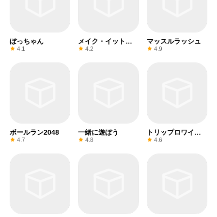
ぼっちゃん
メイク・イット・
マッスルラッシュ
フライ！
4.1
4.2
4.9
ボールラン2048
一緒に遊ぼう
トリップロワイヤ
ル
4.7
4.8
4.6