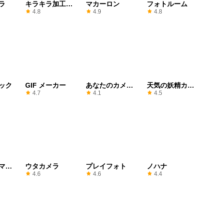
ラ
キラキラ加工
マカーロン
フォトルーム
Lite
4.8
4.9
4.8
ック
GIF メーカー
あなたのカメ
天気の妖精カメ
ラ ファン
ラ
4.7
4.1
4.5
マー
ウタカメラ
プレイフォト
ノハナ
4.6
4.6
4.4