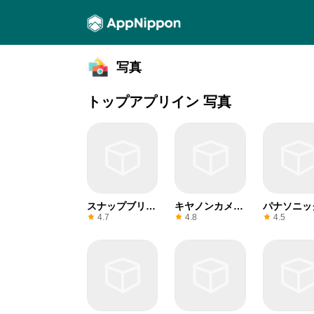
写真
トップアプリイン 写真
スナップブリッ
キヤノンカメラ
パナソニッ
ジ
コネクト
メージ
4.7
4.8
4.5