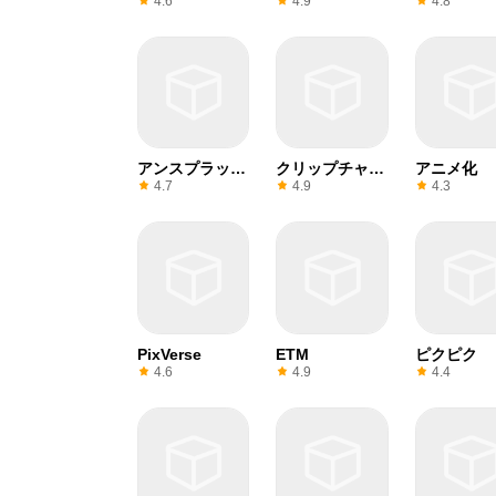
4.6
4.9
4.8
アンスプラッシ
クリップチャン
アニメ化
ュ
プ
4.7
4.9
4.3
PixVerse
ETM
ピクピク
4.6
4.9
4.4