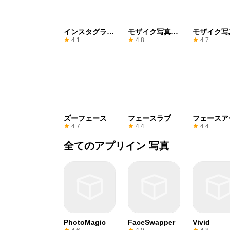
インスタグラム
モザイク写真効
モザイク写
のため
果
効果
4.1
4.8
4.7
ズーフェース
フェースラブ
フェースア
自撮りカメ
4.7
4.4
4.4
全てのアプリイン 写真
PhotoMagic
FaceSwapper
Vivid