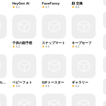
HeyGen AI
FaceFancy
顔 交換
4.1
4.7
4.8
子供の顔予想
スナップマート
キープセーフ
4.2
4.4
4.3
ルタ
ベビーフォト
GIFトースター
ギャラリー
4.6
4.6
4.4