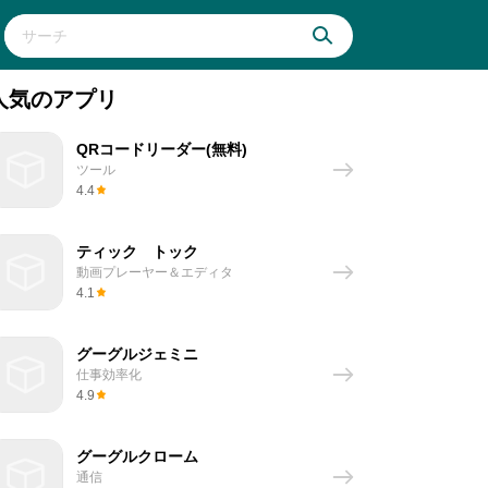
人気のアプリ
QRコードリーダー(無料)
ツール
4.4
ティック トック
動画プレーヤー＆エディタ
4.1
グーグルジェミニ
仕事効率化
4.9
グーグルクローム
通信