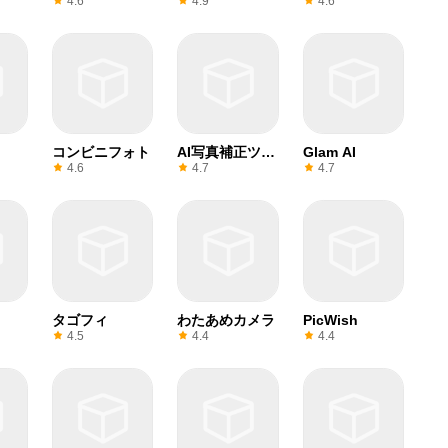
Editor
4.6
4.9
4.6
コンビニフォト
AI写真補正ツー
Glam AI
ル
4.6
4.7
4.7
タゴフィ
わたあめカメラ
PicWish
4.5
4.4
4.4