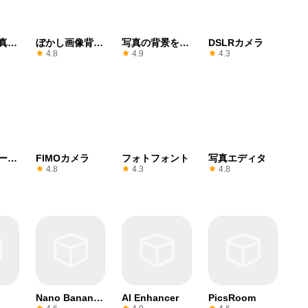
真の
ぼかし画像背景
写真の背景をぼ
DSLRカメラ
エディタ
かし
4.8
4.9
4.3
ート
FIMOカメラ
フォトフォント
写真エディタ
ラ
4.8
4.3
4.8
Nano Banana
AI Enhancer
PicsRoom