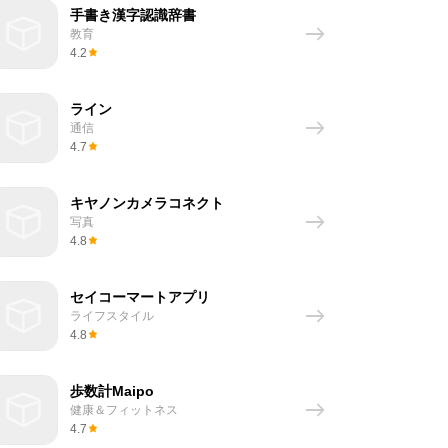
手書き漢字認識辞書
教育
4.2
ライン
通信
4.7
キヤノンカメラコネクト
写真
4.8
セイコーマートアプリ
ライフスタイル
4.8
歩数計Maipo
健康＆フィットネス
4.7