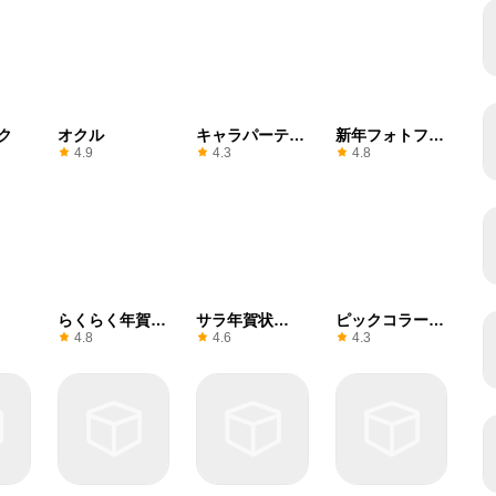
ク
オクル
キャラパーティ
新年フォトフレ
ー
ーム＆クリスマ
4.9
4.3
4.8
スステッカー
らくらく年賀
サラ年賀状
ピックコラージ
2022年
2022
ュ
4.8
4.6
4.3