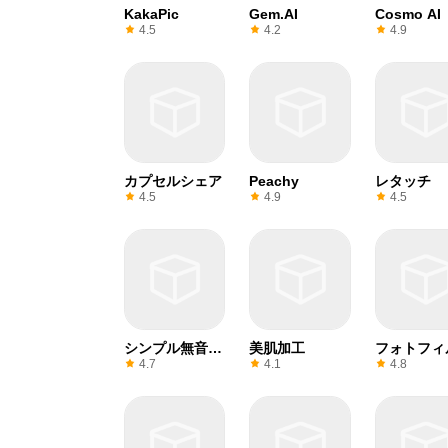
KakaPic
Gem.AI
Cosmo AI
4.5
4.2
4.9
カプセルシェア
Peachy
レタッチ
4.5
4.9
4.5
シンプル無音カ
美肌加工
フォトフィ
メラ
ーカメラ
4.7
4.1
4.8