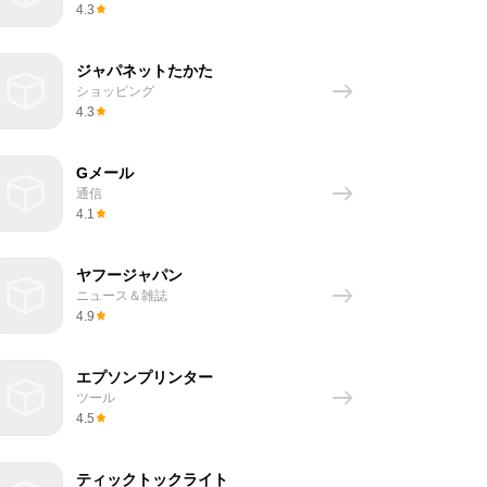
4.3
ジャパネットたかた
ショッピング
4.3
Gメール
通信
4.1
ヤフージャパン
ニュース＆雑誌
4.9
エプソンプリンター
ツール
4.5
ティックトックライト