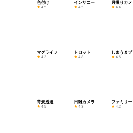
色付け
インサニー
月撮りカメ
4.5
4.5
4.4
マグライフ
トロット
しまうまブ
4.2
4.8
4.6
背景透過
日雑カメラ
ファミリー
ト
4.5
4.3
4.2