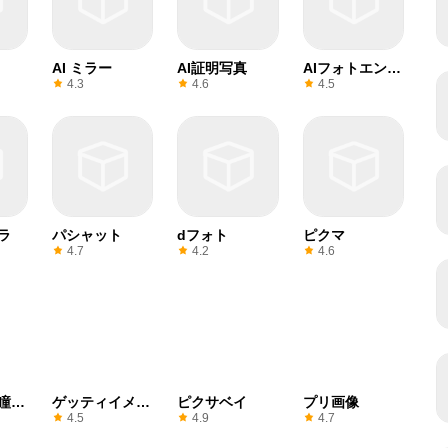
AI ミラー
AI証明写真
AIフォトエンハ
ンサー
4.3
4.6
4.5
ラ
パシャット
dフォト
ピクマ
4.7
4.2
4.6
瞳の
ゲッティイメー
ピクサベイ
プリ画像
ジズ
4.5
4.9
4.7