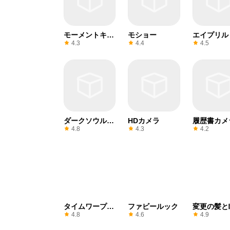
モーメントキャ
モショー
エイプリル
ム
4.3
4.4
4.5
ダークソウルカ
HDカメラ
履歴書カメ
メラ
4.8
4.3
4.2
タイムワープス
ファビールック
変更の髪と
キャン
色
4.8
4.6
4.9