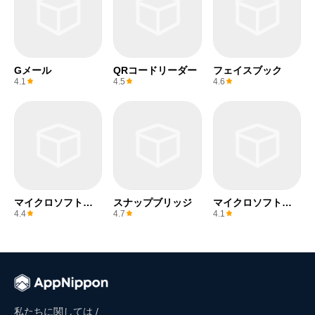
Gメール
QRコードリーダー
フェイスブック
4.1
4.5
4.6
マイクロソフトエ
スナップブリッジ
マイクロソフトワ
クセル
ード
4.4
4.7
4.1
私たちに関しては /