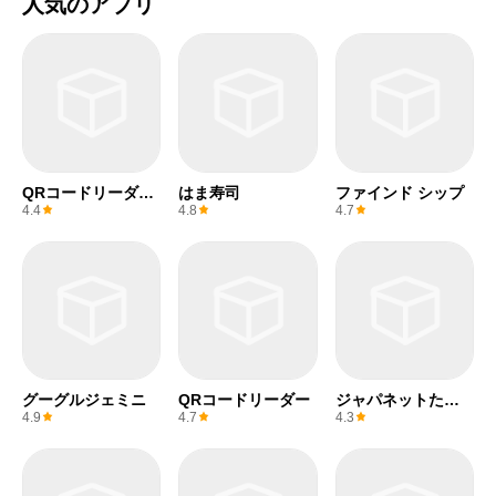
人気のアプリ
QRコードリーダー
はま寿司
ファインド シップ
(無料)
4.4
4.8
4.7
グーグルジェミニ
QRコードリーダー
ジャパネットたか
た
4.9
4.7
4.3