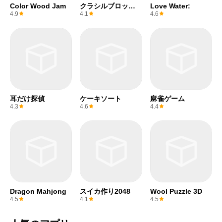
Color Wood Jam
クラシルブロック
Love Water:
パズル ポイ活ゲ
4.9
4.1
4.6
耳だけ探偵
ケーキソート
麻雀ゲーム
4.3
4.6
4.4
Dragon Mahjong
スイカ作り2048
Wool Puzzle 3D
4.5
4.1
4.5