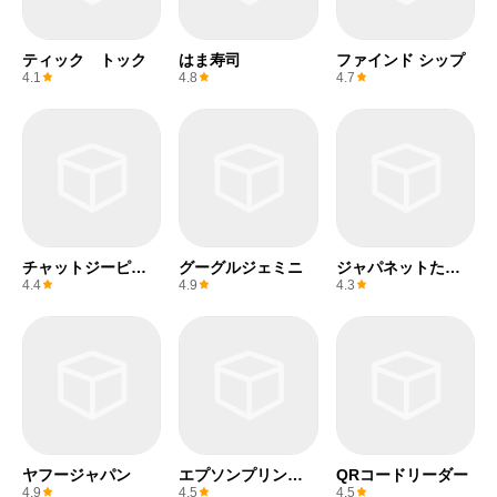
ティック トック
はま寿司
ファインド シップ
4.1
4.8
4.7
チャットジーピー
グーグルジェミニ
ジャパネットたか
ティー
た
4.4
4.9
4.3
ヤフージャパン
エプソンプリンタ
QRコードリーダー
ー
4.9
4.5
4.5