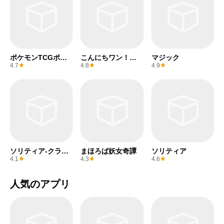
ポケモンTCGポケ
こんにちワン！ヒ
マジック
ット
ーロー
4.7
4.8
4.9
ソリティア-クラシ
まほろば妖女奇譚
ソリティア
ックソリティアカ
4.1
4.3
4.6
ードゲーム
人気のアプリ