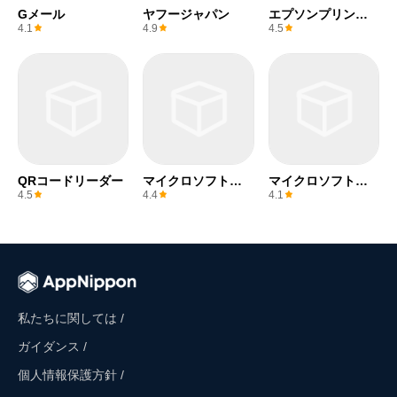
Gメール
ヤフージャパン
エプソンプリンタ
ー
4.1
4.9
4.5
QRコードリーダー
マイクロソフトエ
マイクロソフトワ
クセル
ード
4.5
4.4
4.1
私たちに関しては /
ガイダンス /
個人情報保護方針 /