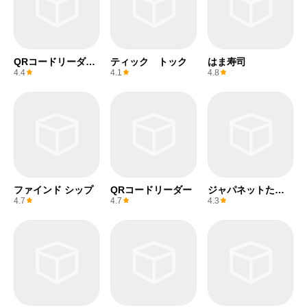
QRコードリーダー
ティック トック
はま寿司
(無料)
4.4
4.1
4.8
ファインド シップ
QRコードリーダー
ジャパネットたか
た
4.7
4.7
4.3