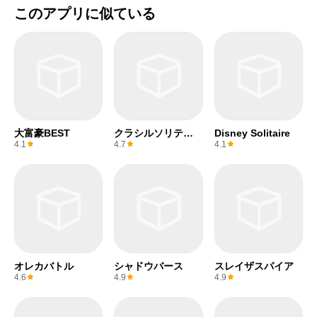
このアプリに似ている
大富豪BEST
クラシルソリティ
Disney Solitaire
ア ポイ活ゲ
4.1
4.7
4.1
オレカバトル
シャドウバース
スレイザスパイア
4.6
4.9
4.9