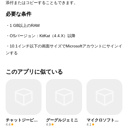
添付またはコピーすることもできます。
必要な条件
・1 GB以上のRAM
・OSバージョン：KitKat（4.4.X）以降
・10.1インチ以下の画面サイズでMicrosoftアカウントにサインイ
ンする
このアプリに似ている
チャットジーピー
グーグルジェミニ
マイクロソフトワ
ティー
ード
4.4
4.9
4.1