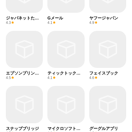
ジャパネットたか
Gメール
ヤフージャパン
た
4.3
4.1
4.9
エプソンプリンタ
ティックトックラ
フェイスブック
ー
イト
4.5
4.1
4.6
スナップブリッジ
マイクロソフトワ
グーグルアプリ