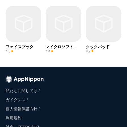
フェイスブック
マイクロソフトエ
クックパッド
クセル
4.6
4.4
4.7
私たちに関しては /
ガイダンス /
個人情報保護方針 /
利用規約
社名 FEEDSWIKI