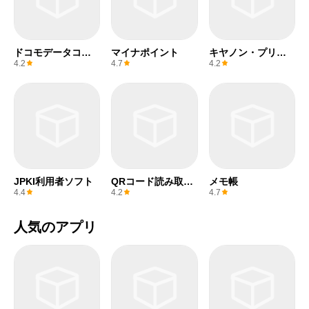
ドコモデータコピ
マイナポイント
キヤノン・プリン
ー
ト・サービス
4.2
4.7
4.2
JPKI利用者ソフト
QRコード読み取り
メモ帳
アプリ & バーコー
4.4
4.2
4.7
ドリーダー
人気のアプリ