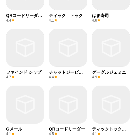
QRコードリーダー
ティック トック
はま寿司
(無料)
4.4
4.1
4.8
ファインド シップ
チャットジーピー
グーグルジェミニ
ティー
4.7
4.4
4.9
Gメール
QRコードリーダー
ティックトックラ
イト
4.1
4.5
4.1