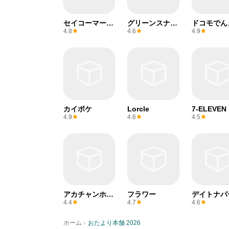
セイコーマート
グリーンスナッ
ドコモでん
アプリ
プ
4.8
4.6
4.9
カイポケ
Lorcle
7-ELEVEN
4.9
4.6
4.5
アカチャンホン
フラワー
デイトナパ
ポ
4.4
4.7
4.6
›
ホーム
おたより本舗 2026