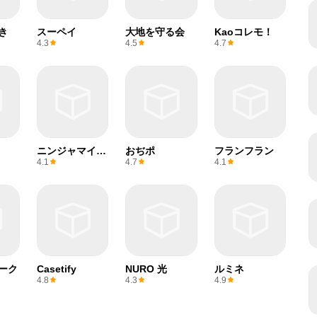
き
スーペイ
大地を守る会
Kaoコレモ！
4.3
4.5
4.7
ニンジャマイル
おぢポ
フランフラン
ズ
4.1
4.7
4.1
ーク
Casetify
NURO 光
ルミネ
4.8
4.3
4.9