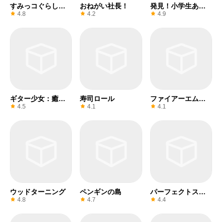
すみっコぐらし
おねがい社長！
発見！小学生ある
農園つくるんです
ある
4.8
4.2
4.9
ギター少女：癒し
寿司ロール
ファイアーエムブ
系音楽ゲーム
レム
4.5
4.1
4.1
ウッドターニング
ペンギンの島
パーフェクトスラ
イス
4.8
4.7
4.4