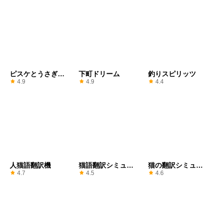
ピスケとうさぎの
下町ドリーム
釣りスピリッツ
小旅行
4.9
4.9
4.4
人猫語翻訳機
猫語翻訳シミュレ
猫の翻訳シミュレ
ータ
ータ
4.7
4.5
4.6