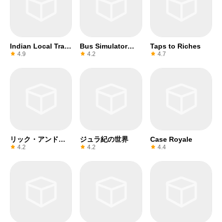
Indian Local Train
Bus Simulator
Taps to Riches
Simulator
2017
4.9
4.2
4.7
リック・アンド・
ジュラ紀の世界
Case Royale
モーティ
4.2
4.2
4.4