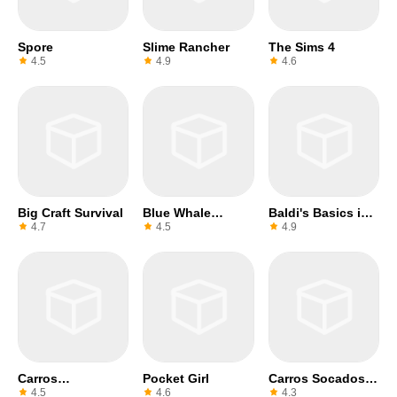
Spore
Slime Rancher
The Sims 4
4.5
4.9
4.6
Big Craft Survival
Blue Whale
Baldi's Basics in
Challenge
Education
4.7
4.5
4.9
Carros
Pocket Girl
Carros Socados
Rebaixados Brasil
Brasil
4.5
4.6
4.3