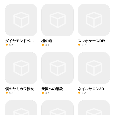
ダイヤモンドペイ
極の道
スマホケースDIY
ンティングASMRぬ
4.5
4.1
4.7
りえ
僕のヤミカワ彼女
天国への階段
ネイルサロン3D
4.3
4.6
4.2