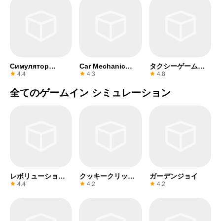
Симулятор
Car Mechanic
タクシーゲームフ
Водителя
Simulator 18
リー
4.4
4.3
4.8
全てのゲームイン シミュレーション
レボリューション
クッキークリッカ
ガーデンジョイ
アイドル
ー
4.4
4.2
4.2