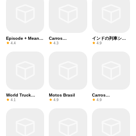
Episode + Mean
Carros
インドの列車シミ
Girls: Sr Year
Rebaixados Brasil
ュレータ
4.4
4.3
4.9
World Truck
Motos Brasil
Carros
Driving Simulator
Rebaixados Brasil
4.1
4.9
4.9
2