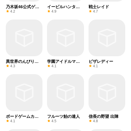
乃木坂46公式ゲー
イービルハンター
戦士レイド
ム
タウン
4.2
4.9
4.7
異世界のんびりラ
学園アイドルマス
ピザレディー
イフ
ター
4.3
4.1
4.1
ボードゲームカフ
フルーツ飴の達人
信長の野望 出陣
ェ
4.1
4.5
4.8