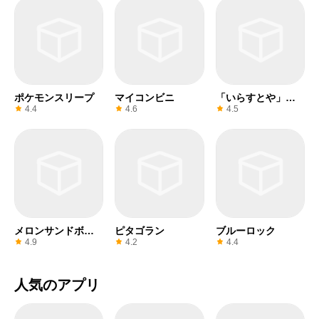
ポケモンスリープ
マイコンビニ
「いらすとや」か
らの脱出
4.4
4.6
4.5
メロンサンドボッ
ピタゴラン
ブルーロック
クス
4.9
4.2
4.4
人気のアプリ