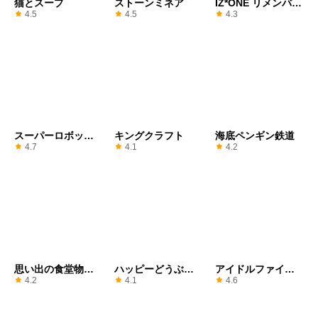
猫とスープ
ストーンミネア
IZ*ONE リメンバー
Z
4.5
4.5
4.3
スーパーロボット
キングクラフト
海底ペンギン鉄道
大戦DD
4.7
4.1
4.2
思い出の食堂物語
ハッピーどうぶつ
アイドルファイヤ
２
病院
ーファイタータイ
4.2
4.1
4.6
クーン