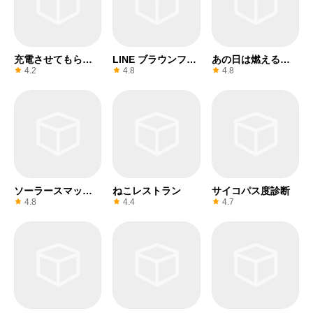
充電させてもらえ
LINE ブラウンファ
あの日は燃えるゴ
ませんか？
ーム
ミの日だった
4.2
4.8
4.8
ソーラースマッシ
ねこレストラン
サイコパス度診断
ュ
4.8
4.4
4.7