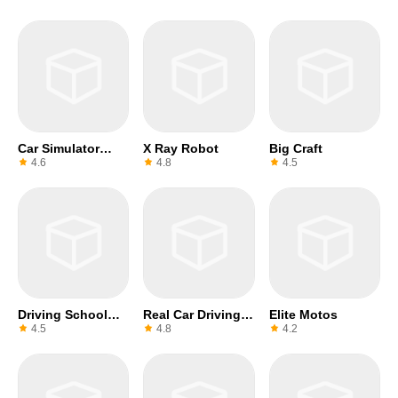
Lite
Car Simulator
X Ray Robot
Big Craft
2017 Wanted
4.6
4.8
4.5
Driving School
Real Car Driving
Elite Motos
2018
Mercedes
4.5
4.8
4.2