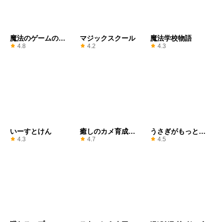
魔法のゲームのた
マジックスクール
魔法学校物語
めの魔法の杖
4.8
4.2
4.3
いーすとけん
癒しのカメ育成ゲ
うさぎがもっとか
ーム
わいすぎてつらい
4.3
4.7
4.5