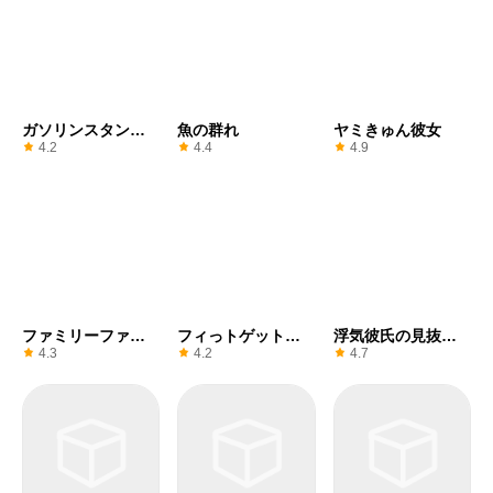
ガソリンスタンド
魚の群れ
ヤミきゅん彼女
Inc.
4.2
4.4
4.9
ファミリーファー
フィっトゲットト
浮気彼氏の見抜き
ムの冒険
ーイ3D
方
4.3
4.2
4.7