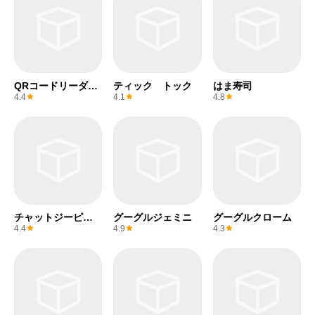
QRコードリーダー
ティック トック
はま寿司
(無料)
4.4
4.1
4.8
チャットジーピー
グーグルジェミニ
グーグルクローム
ティー
4.4
4.9
4.3