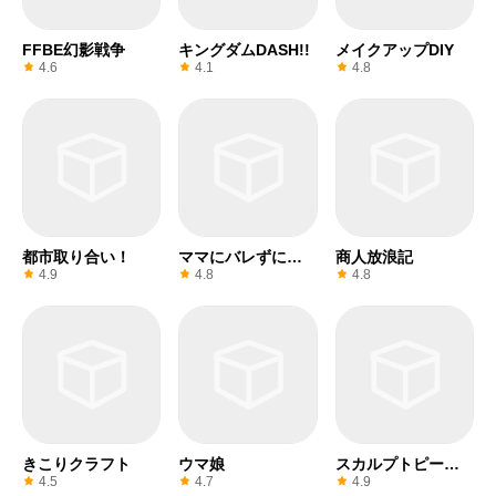
FFBE幻影戦争
キングダムDASH!!
メイクアップDIY
4.6
4.1
4.8
都市取り合い！
ママにバレずにつ
商人放浪記
まみ食い！
4.9
4.8
4.8
きこりクラフト
ウマ娘
スカルプトピープ
ル
4.5
4.7
4.9