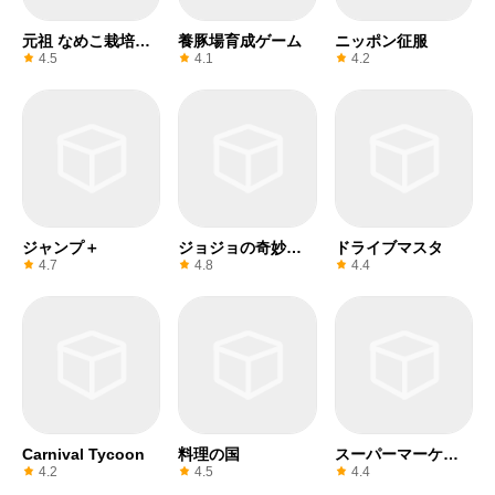
元祖 なめこ栽培キ
養豚場育成ゲーム
ニッポン征服
ット
4.5
4.1
4.2
ジャンプ＋
ジョジョの奇妙な
ドライブマスタ
冒険
4.7
4.8
4.4
Carnival Tycoon
料理の国
スーパーマーケッ
トシミュレータ
4.2
4.5
4.4