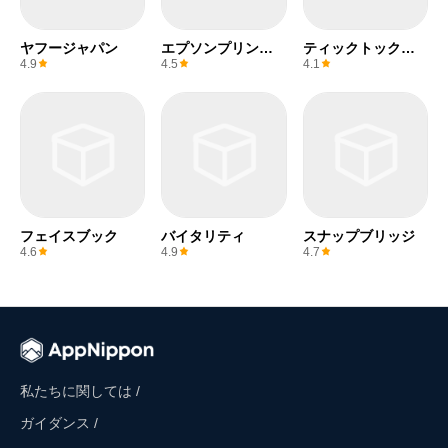
ヤフージャパン
エプソンプリンタ
ティックトックラ
ー
イト
4.9
4.5
4.1
フェイスブック
バイタリティ
スナップブリッジ
4.6
4.9
4.7
私たちに関しては /
ガイダンス /