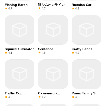
Fishing Baron
猫シムオンライン
Russian Car
Driver ZIL 130
4.7
4.7
4.3
Squirrel Simulator
Sentence
Crafty Lands
4.1
4.8
4.2
Traffic Cop
Симулятор
Puma Family Sim
Simulator 3D
вождения ВАЗ
Online
4.9
4.2
4.3
2108