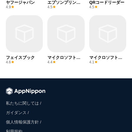
ヤフージャパン
エプソンプリンタ
QRコードリーダー
ー
4.9
4.5
4.5
フェイスブック
マイクロソフトエ
マイクロソフトワ
クセル
ード
4.6
4.4
4.1
私たちに関しては /
ガイダンス /
個人情報保護方針 /
利用規約