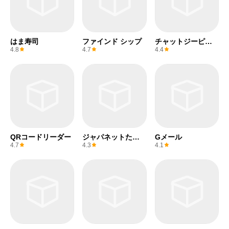
はま寿司
ファインド シップ
チャットジーピー
ティー
4.8
4.7
4.4
QRコードリーダー
ジャパネットたか
Gメール
た
4.7
4.3
4.1