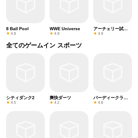
8 Ball Pool
WWE Universe
アーチェリー試
合、アーチェリー
4.8
4.9
4.9
全てのゲームイン スポーツ
シティダンク2
爽快ダーツ
バーディークラッ
シュ
4.5
4.2
4.8