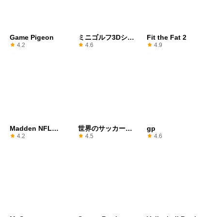
Game Pigeon
ミニゴルフ3Dシテ
Fit the Fat 2
ィースターアーケ
4.2
4.6
4.9
ード
Madden NFL
世界のサッカーリ
gp
Mobile
ーグ
4.2
4.5
4.6