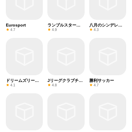
Eurosport
ランブルスターズ
八月のシンデレラ
サッカー
ナイン
4.7
4.9
4.3
ドリームズリーグ
Jリーグクラブチャ
勝利サッカー
サッカー2019
ンピオンシップ
4.1
4.8
4.7