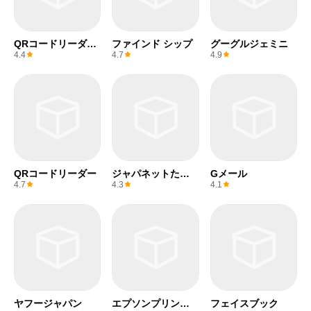
QRコードリーダー
ファインド シップ
グーグルジェミニ
(無料)
4.4
4.7
4.9
QRコードリーダー
ジャパネットたか
Gメール
た
4.7
4.3
4.1
ヤフージャパン
エプソンプリンタ
フェイスブック