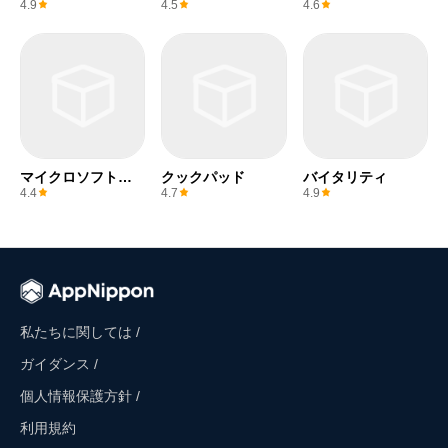
ー
4.9
4.5
4.6
マイクロソフトエ
クックパッド
バイタリティ
クセル
4.4
4.7
4.9
私たちに関しては /
ガイダンス /
個人情報保護方針 /
利用規約