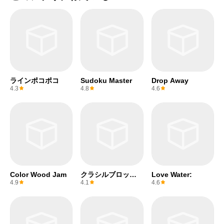
ラインポコポコ
Sudoku Master
Drop Away
4.3
4.8
4.6
Color Wood Jam
クラシルブロック
Love Water:
パズル ポイ活ゲ
4.9
4.1
4.6