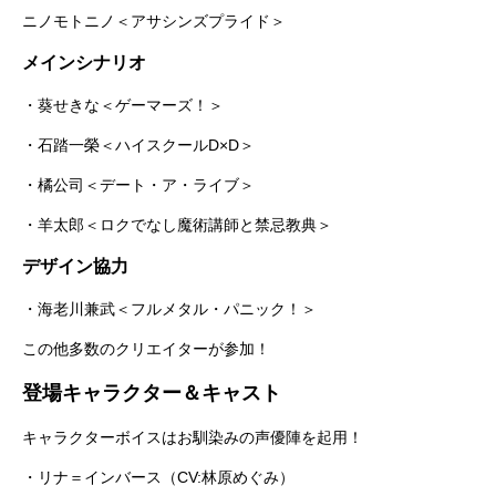
ニノモトニノ＜アサシンズプライド＞
メインシナリオ
・葵せきな＜ゲーマーズ！＞
・石踏一榮＜ハイスクールD×D＞
・橘公司＜デート・ア・ライブ＞
・羊太郎＜ロクでなし魔術講師と禁忌教典＞
デザイン協力
・海老川兼武＜フルメタル・パニック！＞
この他多数のクリエイターが参加！
登場キャラクター＆キャスト
キャラクターボイスはお馴染みの声優陣を起用！
・リナ＝インバース（CV:林原めぐみ）