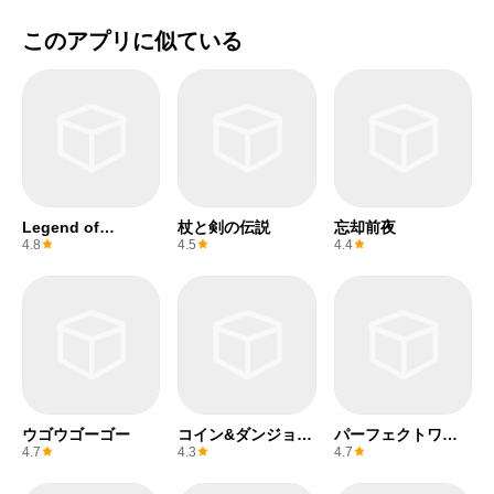
このアプリに似ている
Legend of
杖と剣の伝説
忘却前夜
Mushroom
4.8
4.5
4.4
ウゴウゴーゴー
コイン&ダンジョン
パーフェクトワー
ReBurst
ルド Z
4.7
4.3
4.7