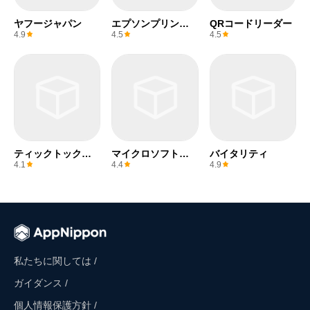
ヤフージャパン
エプソンプリンタ
QRコードリーダー
ー
4.9
4.5
4.5
ティックトックラ
マイクロソフトエ
バイタリティ
イト
クセル
4.1
4.4
4.9
私たちに関しては /
ガイダンス /
個人情報保護方針 /