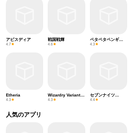
アビスディア
戦国戦輝
ペタペタペンギン
団
4.7
4.6
4.3
Etheria
Wizardry Variants
セブンナイツ
Daphne
Re:BIRTH
4.3
4.3
4.4
人気のアプリ