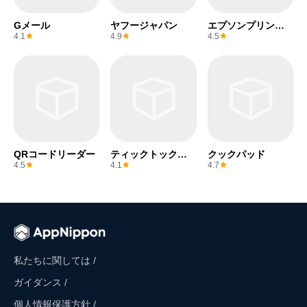
Gメール
ヤフージャパン
エプソンプリンタ
ー
4.1
4.9
4.5
QRコードリーダー
ティックトックラ
クックパッド
イト
4.5
4.1
4.7
私たちに関しては /
ガイダンス /
個人情報保護方針 /