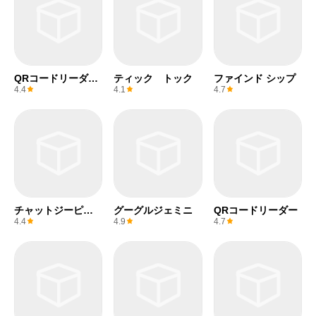
QRコードリーダー
ティック トック
ファインド シップ
(無料)
4.4
4.1
4.7
チャットジーピー
グーグルジェミニ
QRコードリーダー
ティー
4.4
4.9
4.7