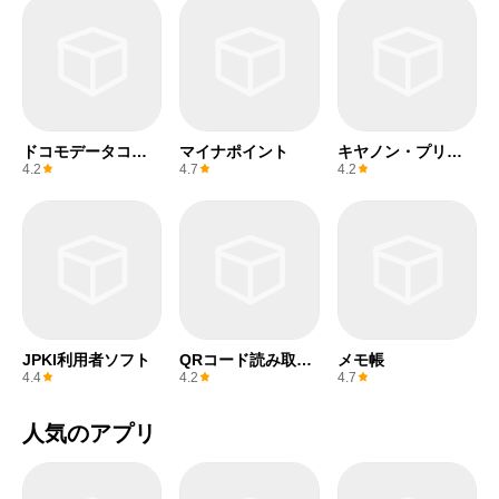
ドコモデータコピ
マイナポイント
キヤノン・プリン
ー
ト・サービス
4.2
4.7
4.2
JPKI利用者ソフト
QRコード読み取り
メモ帳
アプリ & バーコー
4.4
4.2
4.7
ドリーダー
人気のアプリ