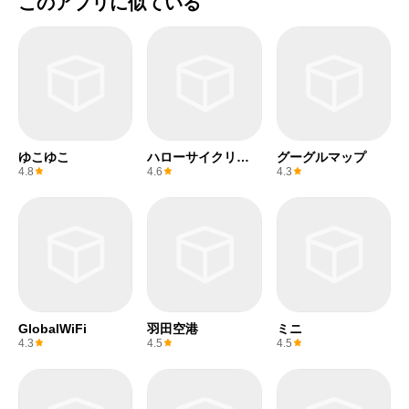
このアプリに似ている
ゆこゆこ
ハローサイクリン
グーグルマップ
グ
4.8
4.6
4.3
GlobalWiFi
羽田空港
ミニ
4.3
4.5
4.5