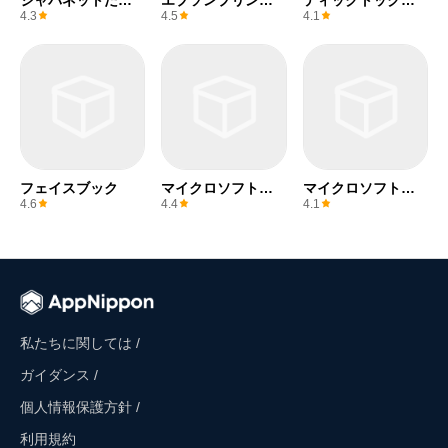
ジャパネットたか
エプソンプリンタ
ティックトックラ
た
ー
イト
4.3
4.5
4.1
フェイスブック
マイクロソフトエ
マイクロソフトワ
クセル
ード
4.6
4.4
4.1
私たちに関しては /
ガイダンス /
個人情報保護方針 /
利用規約