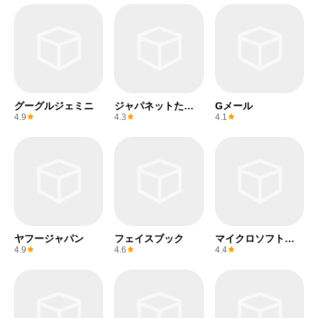
グーグルジェミニ
ジャパネットたか
Gメール
た
4.9
4.3
4.1
ヤフージャパン
フェイスブック
マイクロソフトエ
クセル
4.9
4.6
4.4