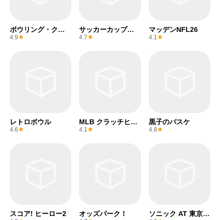
ボウリング・クル
サッカーカップ
マッデンNFL26
ー
2025
4.9
4.7
4.1
レトロボウル
MLB クラッチヒッ
黒子のバスケ
トベースボール 24
4.6
4.1
4.8
スコア! ヒーロー2
オッズパーク！
ソニック AT 東京