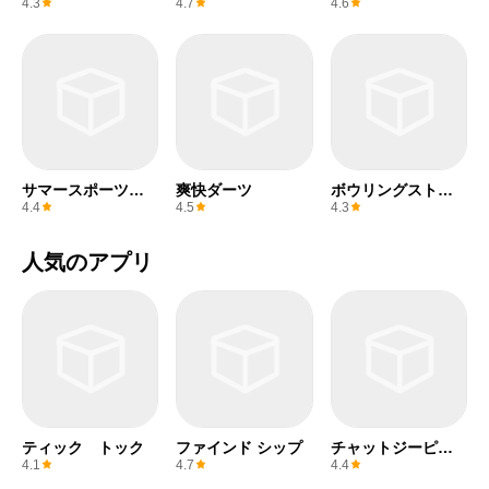
2020オリンピック
4.3
4.7
4.6
™
サマースポーツゲ
爽快ダーツ
ボウリングストラ
ーム
イク
4.4
4.5
4.3
人気のアプリ
ティック トック
ファインド シップ
チャットジーピー
ティー
4.1
4.7
4.4