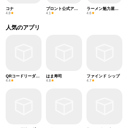
コナ
プロント公式アプ
ラーメン魁力屋公
リ
式アプリ
4.8
4.1
4.6
人気のアプリ
QRコードリーダー
はま寿司
ファインド シップ
(無料)
4.4
4.8
4.7