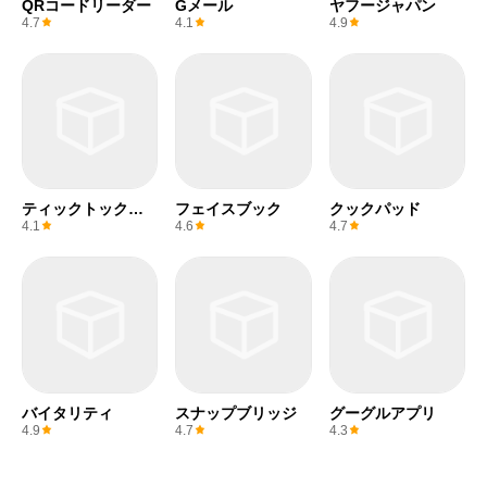
QRコードリーダー
Gメール
ヤフージャパン
4.7
4.1
4.9
ティックトックラ
フェイスブック
クックパッド
イト
4.1
4.6
4.7
バイタリティ
スナップブリッジ
グーグルアプリ
4.9
4.7
4.3