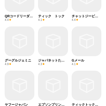
QRコードリーダー
ティック トック
チャットジーピー
(無料)
ティー
4.4
4.1
4.4
グーグルジェミニ
ジャパネットたか
Gメール
た
4.9
4.3
4.1
ヤフージャパン
エプソンプリンタ
ティックトックラ