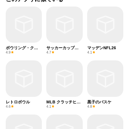
ボウリング・クル
サッカーカップ
マッデンNFL26
ー
2025
4.9
4.7
4.1
レトロボウル
MLB クラッチヒッ
黒子のバスケ
トベースボール 24
4.6
4.1
4.8