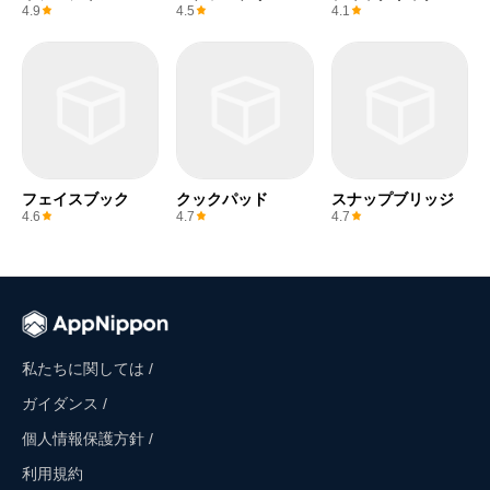
ー
イト
4.9
4.5
4.1
フェイスブック
クックパッド
スナップブリッジ
4.6
4.7
4.7
私たちに関しては /
ガイダンス /
個人情報保護方針 /
利用規約