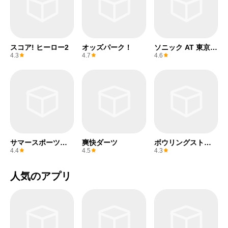
スコア! ヒーロー2
オッズパーク！
ソニック AT 東京
2020オリンピック
4.3
4.7
4.6
™
サマースポーツゲ
爽快ダーツ
ボウリングストラ
ーム
イク
4.4
4.5
4.3
人気のアプリ