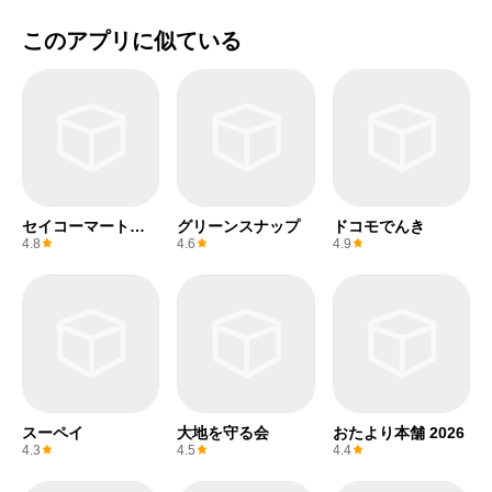
このアプリに似ている
セイコーマートア
グリーンスナップ
ドコモでんき
プリ
4.8
4.6
4.9
スーペイ
大地を守る会
おたより本舗 2026
4.3
4.5
4.4