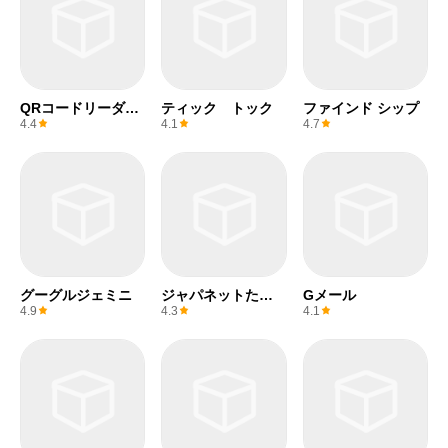
QRコードリーダー
ティック トック
ファインド シップ
(無料)
4.4
4.1
4.7
グーグルジェミニ
ジャパネットたか
Gメール
た
4.9
4.3
4.1