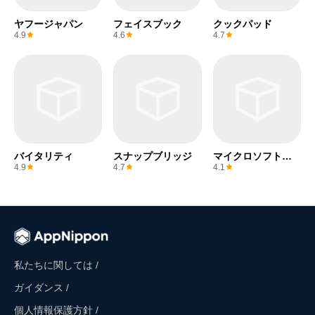
ヤフージャパン
フェイスブック
クックパッド
4.9
4.6
4.7
バイタリティ
スナップブリッジ
マイクロソフトワ
ード
4.9
4.7
4.1
私たちに関しては /
ガイダンス /
個人情報保護方針 /