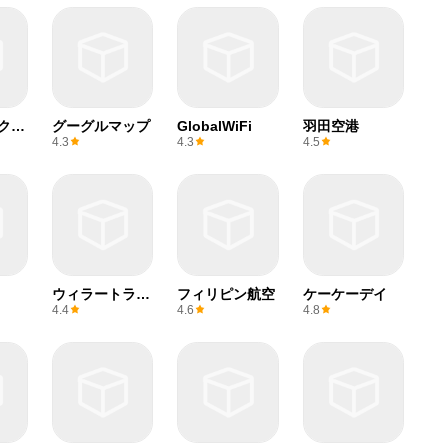
クリ
グーグルマップ
GlobalWiFi
羽田空港
4.3
4.3
4.5
ウィラートラベ
フィリピン航空
ケーケーデイ
ル
4.4
4.6
4.8