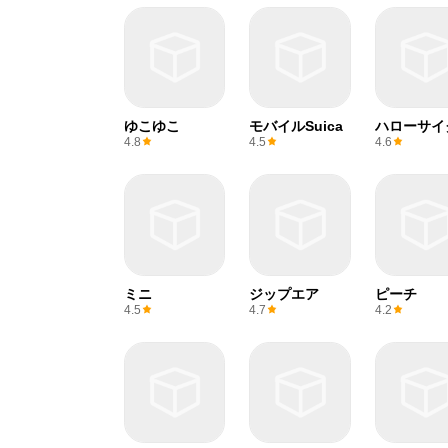
ゆこゆこ
モバイルSuica
ハローサイ
ング
4.8
4.5
4.6
ミニ
ジップエア
ピーチ
4.5
4.7
4.2