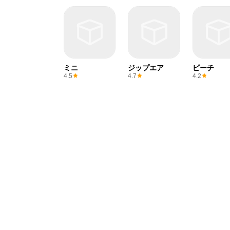
ミニ
ジップエア
ピーチ
4.5
4.7
4.2
ベトナム航空
キャセイパシフ
SLアプリ
ィック
4.5
4.9
4.1
›
›
ホーム
レッツエンジョイ東京
ダウンロード