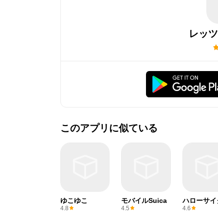
レッツ
このアプリに似ている
ゆこゆこ
モバイルSuica
ハローサイ
ング
4.8
4.5
4.6