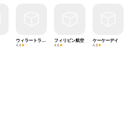
ウィラートラベ
フィリピン航空
ケーケーデイ
ル
4.4
4.6
4.8
エアインディア
イタリア 万博
スーパーホテル
2025
4.5
4.8
4.6