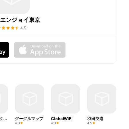
エンジョイ東京
4.5
クリ
グーグルマップ
GlobalWiFi
羽田空港
4.3
4.3
4.5