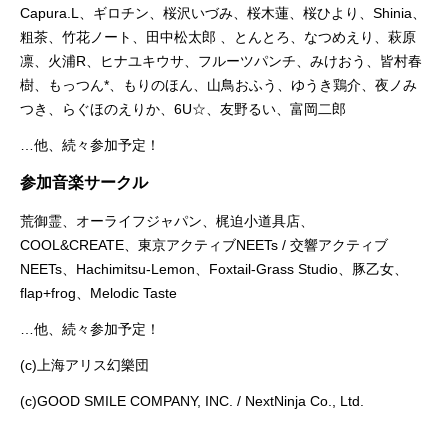
Capura.L、ギロチン、桜沢いづみ、桜木蓮、桜ひより、Shinia、
粗茶、竹花ノート、田中松太郎 、とんとろ、なつめえり、萩原
凛、火浦R、ヒナユキウサ、フルーツパンチ、みけおう、皆村春
樹、もっつん*、もりのほん、山鳥おふう、ゆうき鶏介、夜ノみ
つき、らぐほのえりか、6U☆、友野るい、富岡二郎
…他、続々参加予定！
参加音楽サークル
荒御霊、オーライフジャパン、梶迫小道具店、
COOL&CREATE、東京アクティブNEETs / 交響アクティブ
NEETs、Hachimitsu-Lemon、Foxtail-Grass Studio、豚乙女、
flap+frog、Melodic Taste
…他、続々参加予定！
(c)上海アリス幻樂団
(c)GOOD SMILE COMPANY, INC. / NextNinja Co., Ltd.