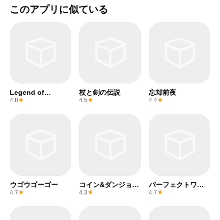
このアプリに似ている
Legend of
杖と剣の伝説
忘却前夜
Mushroom
4.8
4.5
4.4
ウゴウゴーゴー
コイン&ダンジョン
パーフェクトワー
ReBurst
ルド Z
4.7
4.3
4.7