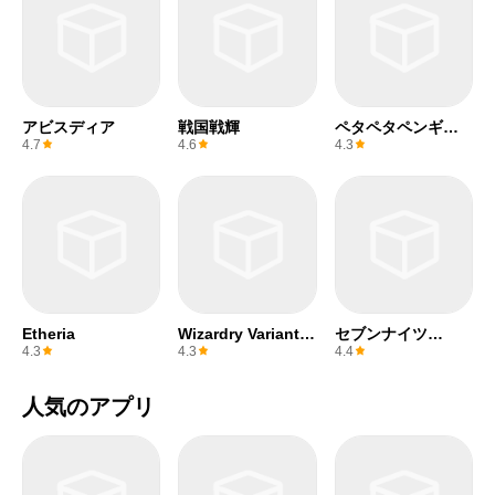
アビスディア
戦国戦輝
ペタペタペンギン
団
4.7
4.6
4.3
Etheria
Wizardry Variants
セブンナイツ
Daphne
Re:BIRTH
4.3
4.3
4.4
人気のアプリ