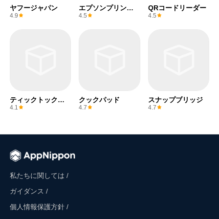
ヤフージャパン
エプソンプリンタ
QRコードリーダー
ー
4.9
4.5
4.5
ティックトックラ
クックパッド
スナップブリッジ
イト
4.1
4.7
4.7
私たちに関しては /
ガイダンス /
個人情報保護方針 /