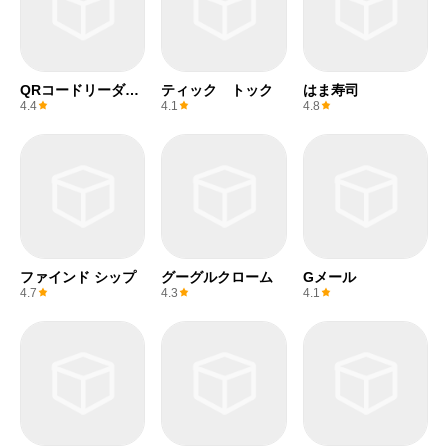
QRコードリーダー
ティック トック
はま寿司
(無料)
4.4
4.1
4.8
ファインド シップ
グーグルクローム
Gメール
4.7
4.3
4.1