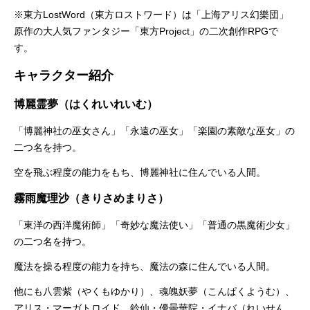
※東方LostWord（東方ロストワード）は「上海アリス幻樂団」
原作の大人気ファンタジー「東方Project」の二次創作RPGで
す。
キャラクター紹介
博麗霊夢（はくれいれいむ）
「博麗神社の巫女さん」「永遠の巫女」「楽園の素敵な巫女」の
二つ名を持つ。
空を飛ぶ程度の能力をもち、博麗神社に住んでいる人間。
霧雨魔理沙（きりさめまりさ）
「東洋の西洋魔術師」「奇妙な魔法使い」「普通の黒魔術少女」
の二つ名を持つ。
魔法を操る程度の能力を持ち、魔法の森に住んでいる人間。
他にも八雲紫（やくもゆかり）、魂魄妖夢（こんぱくようむ）、
アリス・マーガトロイド、鈴仙・優曇華院・イナバ（れいせん