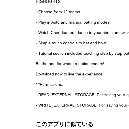
HIGHLIGHTS
- Choose from 12 teams
- Play in Auto and manual batting modes
- Watch Cheerleaders dance to your shots and wic
- Simple touch controls to bat and bowl
- Tutorial section included teaching step by step b
Be the one for whom a nation cheers!
Download now to live the experience!
* *Permissions:
- READ_EXTERNAL_STORAGE: For saving your ga
- WRITE_EXTERNAL_STORAGE: For saving your g
このアプリに似ている