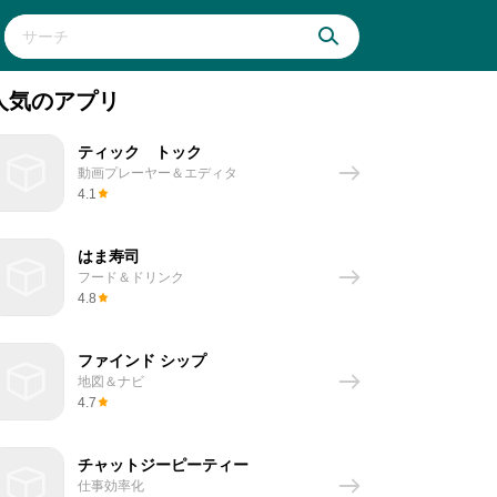
人気のアプリ
ティック トック
動画プレーヤー＆エディタ
4.1
はま寿司
フード＆ドリンク
4.8
ファインド シップ
地図＆ナビ
4.7
チャットジーピーティー
仕事効率化