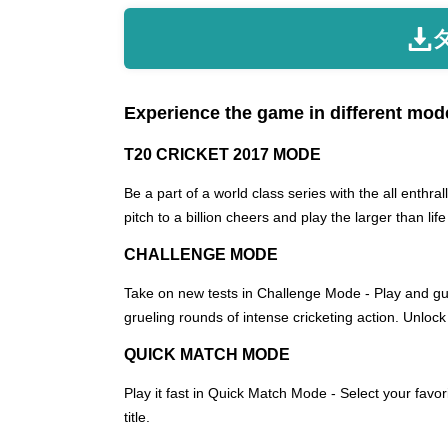
Experience the game in different mod
T20 CRICKET 2017 MODE
Be a part of a world class series with the all enth
pitch to a billion cheers and play the larger than 
CHALLENGE MODE
Take on new tests in Challenge Mode - Play and gui
grueling rounds of intense cricketing action. Unlock 
QUICK MATCH MODE
Play it fast in Quick Match Mode - Select your favo
title.