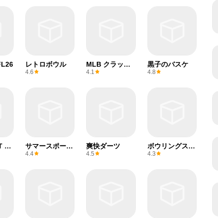
L26
レトロボウル
MLB クラッチ
黒子のバスケ
ヒットベースボ
4.6
4.1
4.8
ール 24
T 東
サマースポーツ
爽快ダーツ
ボウリングスト
リン
ゲーム
ライク
4.4
4.5
4.3