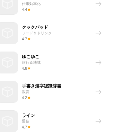
仕事効率化
4.4
クックパッド
フード＆ドリンク
4.7
ゆこゆこ
旅行＆地域
4.8
手書き漢字認識辞書
教育
4.2
ライン
通信
4.7