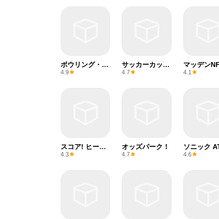
ボウリング・ク
サッカーカップ
マッデンNF
ルー
2025
4.9
4.7
4.1
スコア! ヒーロ
オッズパーク！
ソニック A
ー2
京2020オ
4.3
4.7
4.6
ピック™