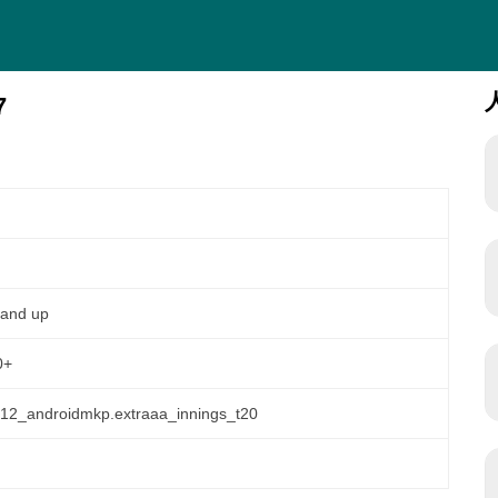
7
 and up
0+
012_androidmkp.extraaa_innings_t20