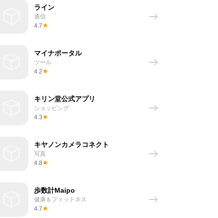
ライン
通信
4.7
マイナポータル
ツール
4.2
キリン堂公式アプリ
ショッピング
4.3
キヤノンカメラコネクト
写真
4.8
歩数計Maipo
健康＆フィットネス
4.7