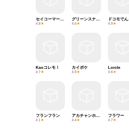
セイコーマート
グリーンスナッ
ドコモでん
アプリ
プ
4.8
4.6
4.9
Kaoコレモ！
カイポケ
Lorcle
4.7
4.9
4.6
フランフラン
アカチャンホン
フラワー
ポ
4.1
4.4
4.7