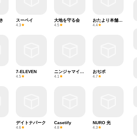
き
スーペイ
大地を守る会
おたより本舗
2026
4.3
4.5
4.4
7-ELEVEN
ニンジャマイル
おぢポ
ズ
4.5
4.1
4.7
デイトナパーク
Casetify
NURO 光
4.6
4.8
4.3