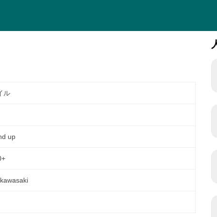
イル
nd up
0+
.kawasaki